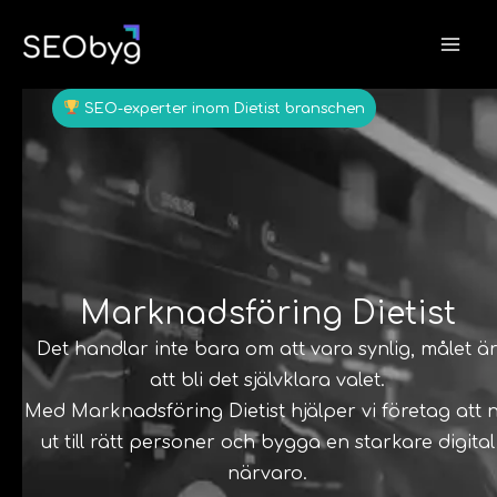
Hoppa
till
innehåll
SEO-experter inom Dietist branschen
Marknadsföring Dietist
Det handlar inte bara om att vara synlig, målet ä
att bli det självklara valet.
Med Marknadsföring Dietist hjälper vi företag att 
ut till rätt personer och bygga en starkare digital
närvaro.