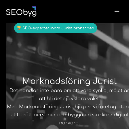
Hoppa
till
innehåll
SEO-experter inom Jurist branschen
Marknadsföring Jurist
Det handlar inte bara om att vara synlig, målet ä
att bli det självklara valet.
Med Marknadsföring Jurist hjälper vi företag att 
ut till rätt personer och bygga en starkare digital
närvaro.