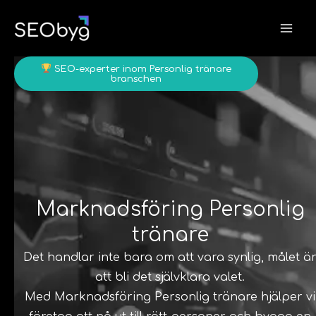
Hoppa
till
innehåll
SEO-experter inom Personlig tränare
branschen
Marknadsföring Personlig
tränare
Det handlar inte bara om att vara synlig, målet ä
att bli det självklara valet.
Med Marknadsföring Personlig tränare hjälper vi