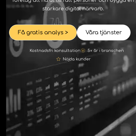
företag att nå ut till rätt personer och bygga en
starkare digital närvaro.
Få gratis analys >
Våra tjänster
Kostnadsfri konsultation
5+ år i branschen
Nöjda kunder