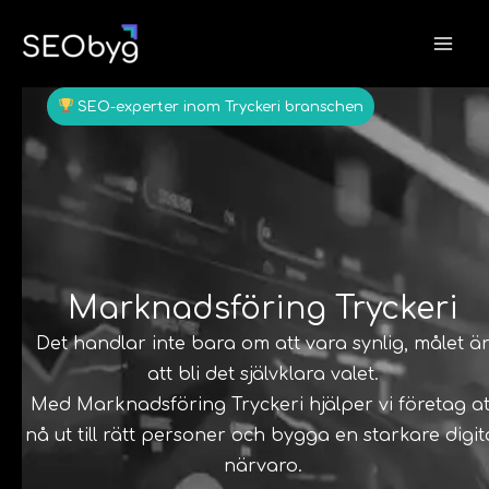
Hoppa
till
innehåll
SEO-experter inom Tryckeri branschen
Marknadsföring Tryckeri
Det handlar inte bara om att vara synlig, målet ä
att bli det självklara valet.
Med Marknadsföring Tryckeri hjälper vi företag at
nå ut till rätt personer och bygga en starkare digit
närvaro.