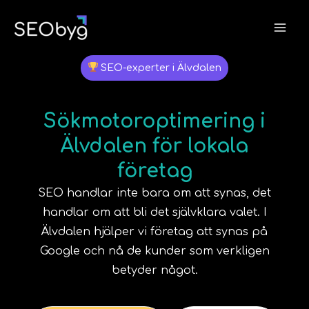
Hoppa
till
innehåll
SEO-experter i Älvdalen
Sökmotoroptimering i
Älvdalen för lokala
företag
SEO handlar inte bara om att synas, det
handlar om att bli det självklara valet. I
Älvdalen
hjälper vi företag att synas på
Google och nå de kunder som verkligen
betyder något.