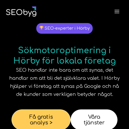
Hoppa
till
innehåll
SEO-experter i Hörby
Sökmotoroptimering i
Hörby för lokala företag
SEO handlar inte bara om att synas, det
handlar om att bli det självklara valet. I
Hörby
hjälper vi företag att synas på Google och nå
de kunder som verkligen betyder något.
Få gratis
Våra
analys >
tjänster