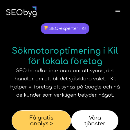
Hoppa
till
innehåll
SEO-experter i Kil
Sökmotoroptimering i Kil
för lokala företag
SEO handlar inte bara om att synas, det
handlar om att bli det självklara valet. I
Kil
hjälper vi företag att synas på Google och nå
de kunder som verkligen betyder något.
Få gratis
Våra
analys >
tjänster