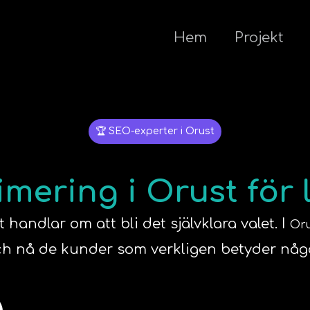
Hem
Projekt
🏆 SEO-experter i Orust
ering i Orust för 
handlar om att bli det självklara valet. I
Oru
h nå de kunder som verkligen betyder någ