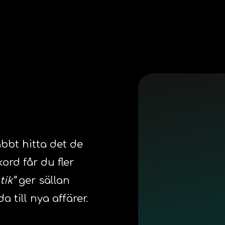
abbt hitta det de
ord får du fler
tik”
ger sällan
a till nya affärer.