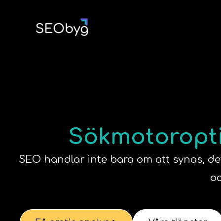
Hoppa
till
innehåll
Sökmotoroptim
SEO handlar inte bara om att synas, det 
oc