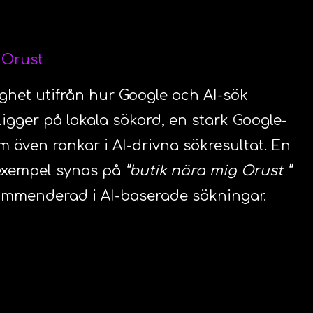
i Orust
ighet utifrån hur Google och AI-sök
ligger på lokala sökord, en stark Google-
m även rankar i AI-drivna sökresultat. En
l exempel synas på
”butik nära mig Orust ”
kommenderad i AI-baserade sökningar.