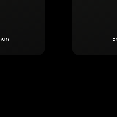
mmun
B