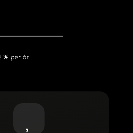
r
 % per år.