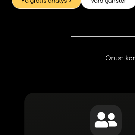
Få gratis analys >
Våra tjänster
Orust k