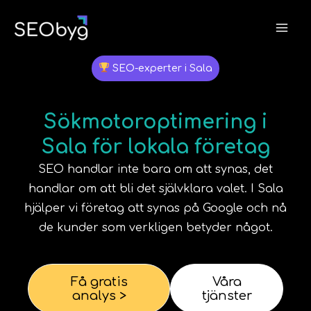
Hoppa
till
innehåll
SEO-experter i Sala
Sökmotoroptimering i
Sala för lokala företag
SEO handlar inte bara om att synas, det
handlar om att bli det självklara valet. I
Sala
hjälper vi företag att synas på Google och nå
de kunder som verkligen betyder något.
Få gratis
Våra
analys >
tjänster