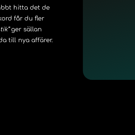
abbt hitta det de
ord får du fler
tik”
ger sällan
a till nya affärer.