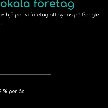
lokala företag
hjälper vi företag att synas på Google
un
ot.
r
 % per år.