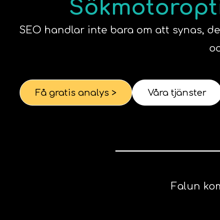
Sökmotoroptim
SEO handlar inte bara om att synas, det 
oc
Få gratis analys >
Våra tjänster
Falun k