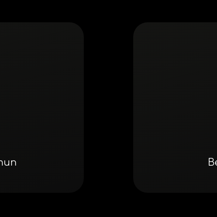
mmun
B