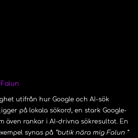
i Falun
ighet utifrån hur Google och AI-sök
ligger på lokala sökord, en stark Google-
m även rankar i AI-drivna sökresultat. En
l exempel synas på
”butik nära mig Falun ”