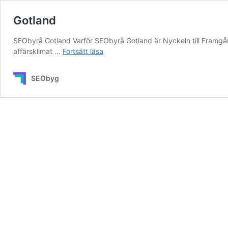
Gotland
SEObyrå Gotland Varför SEObyrå Gotland är Nyckeln till Framgån
Gotland
affärsklimat …
Fortsätt läsa
SEObyg