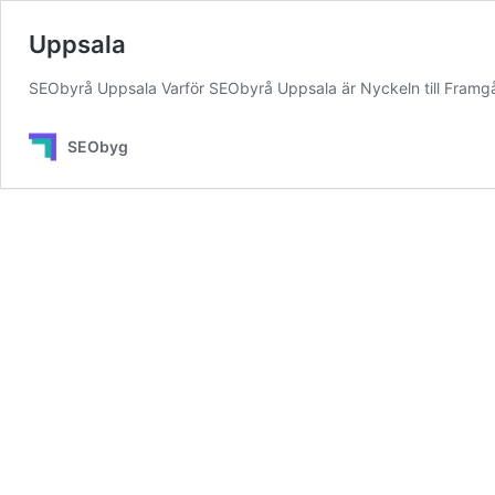
Uppsala
SEObyrå Uppsala Varför SEObyrå Uppsala är Nyckeln till Framgån
SEObyg