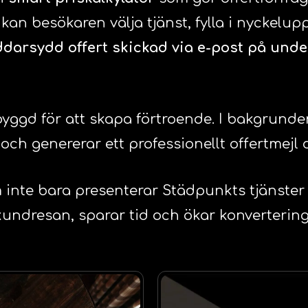
an besökaren välja tjänst, fylla i nyckelupp
darsydd offert skickad via e-post på unde
yggd för att skapa förtroende. I bakgrunde
ch genererar ett professionellt offertmejl d
 inte bara presenterar Städpunkts tjänster 
kundresan, sparar tid och ökar konverterin