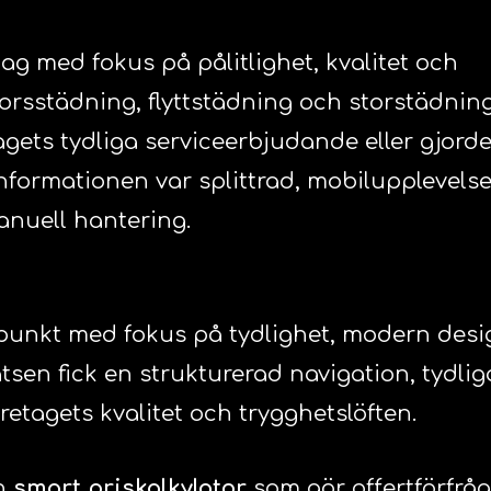
ag med fokus på pålitlighet, kvalitet och
rsstädning, flyttstädning och storstädning
agets tydliga serviceerbjudande eller gjorde
informationen var splittrad, mobilupplevels
anuell hantering.
dpunkt med fokus på tydlighet, modern des
en fick en strukturerad navigation, tydlig
retagets kvalitet och trygghetslöften.
en
smart priskalkylator
som gör offertförfrå