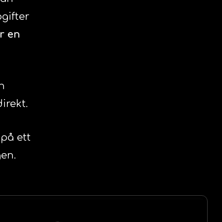
gifter
r en
n
irekt.
på ett
gen.