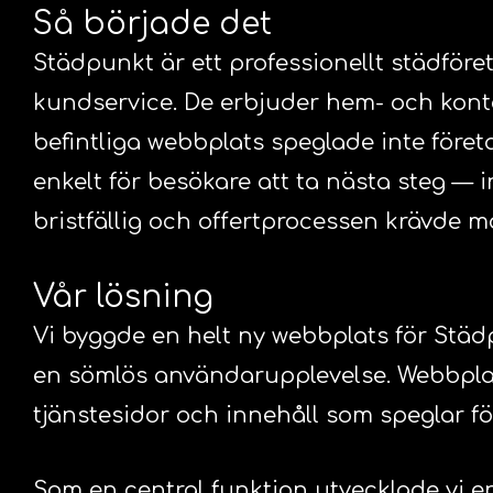
Så började det
Städpunkt är ett professionellt städföret
kundservice. De erbjuder hem- och konto
befintliga webbplats speglade inte föret
enkelt för besökare att ta nästa steg — 
bristfällig och offertprocessen krävde m
Vår lösning
Vi byggde en helt ny webbplats för Stä
en sömlös användarupplevelse. Webbplats
tjänstesidor och innehåll som speglar fö
Som en central funktion utvecklade vi 