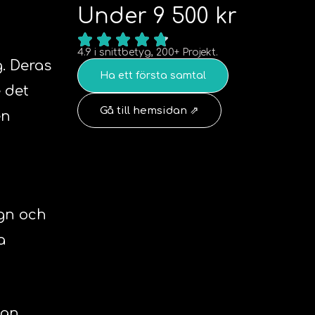
Under 9 500 kr
4.9 i snittbetyg, 200+ Projekt.
. Deras
Ha ett första samtal
 det
Gå till hemsidan ⇗
en
ign och
a
gan