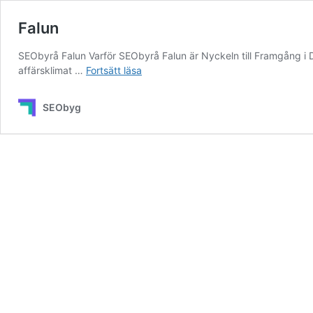
Falun
SEObyrå Falun Varför SEObyrå Falun är Nyckeln till Framgång i D
Falun
affärsklimat …
Fortsätt läsa
SEObyg